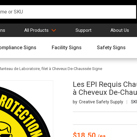
gns
All Products
Support
About Us
ompliance Signs
Facility Signs
Safety Signs
anteau de Laboratoire, filet à Cheveux De-Chaussée Signe
Les EPI Requis Chau
à Cheveux De-Chau
Creative Safety Supply
SK
$18.50