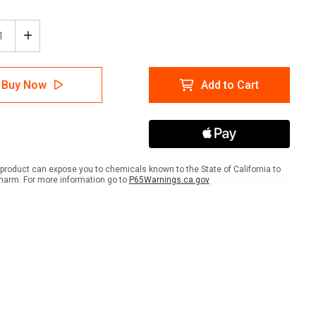
ease
Increase
tity
Quantity
of
Les
Buy Now
Add to Cart
EPI
is
Requis
ssures,
Chaussures,
eau
Manteau
de
ratoire,
Laboratoire,
filet
product can expose you to chemicals known to the State of California to
à
harm. For more information go to
P65Warnings.ca.gov
eux
Cheveux
De-
ssée
Chaussée
e
Signe