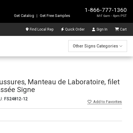
1-866-777-1360
Get Catalog
|
Get Free Samples
M-F 6am - 4pm PST
Find Local Rep
Quick Order
Sign In
Cart
Other Signs Categories
ssures, Manteau de Laboratoire, filet
ssée Signe
U:
FS24812-12
Add
to Favorites