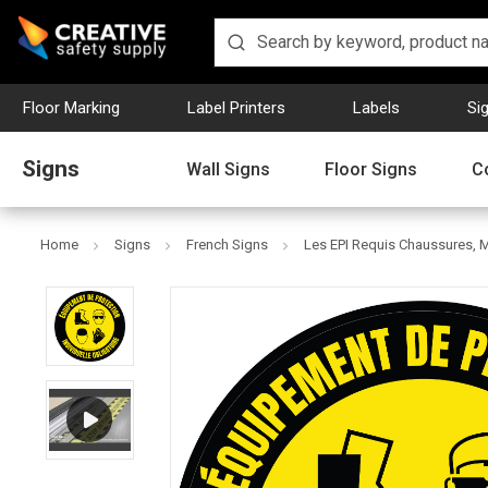
Floor Marking
Label Printers
Labels
Si
Signs
Wall Signs
Floor Signs
C
Home
Signs
French Signs
Les EPI Requis Chaussures, M