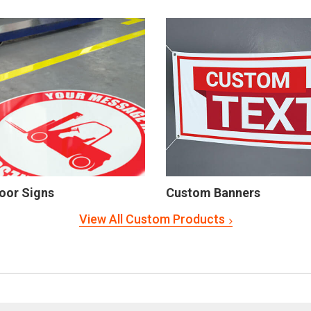
oor Signs
Custom Banners
View All Custom Products